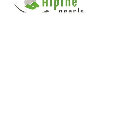
ALPINE PEARLS
Contattaci
Frazione Valnontey 58
11012 Valnontey - Cogne (AO)